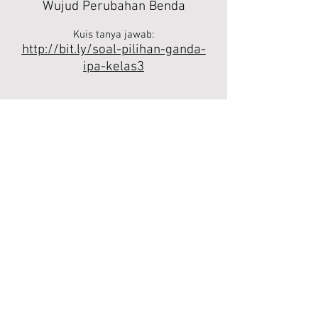
Wujud Perubahan Benda
Kuis tanya jawab:
http://bit.ly/soal-pilihan-ganda-
ipa-kelas3
Tema Pelajaran:
Perubahan Pada Makhluk
Hidup
Kuis tanya jawab:
http://bit.ly/soal-essay-ipa-
kelas3